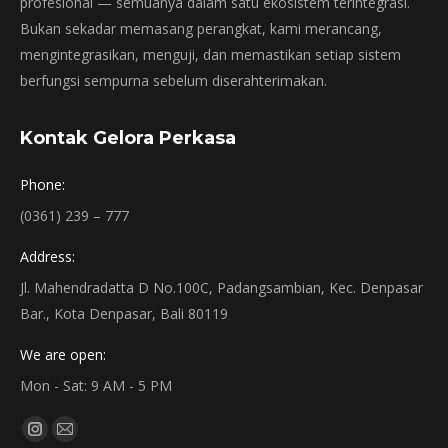
profesional — semuanya dalam satu ekosistem terintegrasi.
Bukan sekadar memasang perangkat, kami merancang,
mengintegrasikan, menguji, dan memastikan setiap sistem
berfungsi sempurna sebelum diserahterimakan.
Kontak Gelora Perkasa
Phone:
(0361) 239 – 777
Address:
Jl. Mahendradatta D No.100C, Padangsambian, Kec. Denpasar
Bar., Kota Denpasar, Bali 80119
We are open:
Mon - Sat: 9 AM - 5 PM
Find us on:
Instagram
Mail