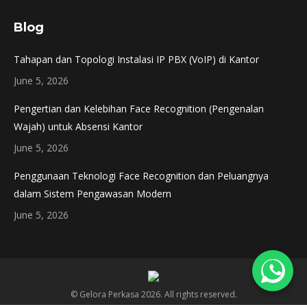
page
page
Blog
opens
opens
in
in
Tahapan dan Topologi Instalasi IP PBX (VoIP) di Kantor
new
new
June 5, 2026
window
window
Pengertian dan Kelebihan Face Recognition (Pengenalan
Wajah) untuk Absensi Kantor
June 5, 2026
Penggunaan Teknologi Face Recognition dan Peluangnya
dalam Sistem Pengawasan Modern
June 5, 2026
© Gelora Perkasa 2026. All rights reserved.