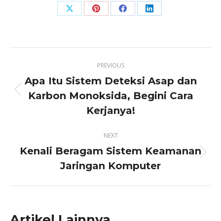
Share
Share
Share
Share
on
on
on
on
X
Pinterest
Facebook
LinkedIn
Post
PREVIOUS
navigation
Apa Itu Sistem Deteksi Asap dan
Karbon Monoksida, Begini Cara
Previous
post:
Kerjanya!
NEXT
Kenali Beragam Sistem Keamanan
Next
Jaringan Komputer
post:
Artikel Lainnya