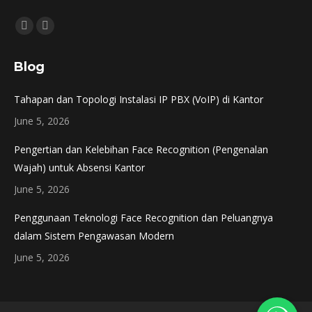
Find us on:
Instagram
Mail
page
page
Blog
opens
opens
in
in
Tahapan dan Topologi Instalasi IP PBX (VoIP) di Kantor
new
new
June 5, 2026
window
window
Pengertian dan Kelebihan Face Recognition (Pengenalan
Wajah) untuk Absensi Kantor
June 5, 2026
Penggunaan Teknologi Face Recognition dan Peluangnya
dalam Sistem Pengawasan Modern
June 5, 2026