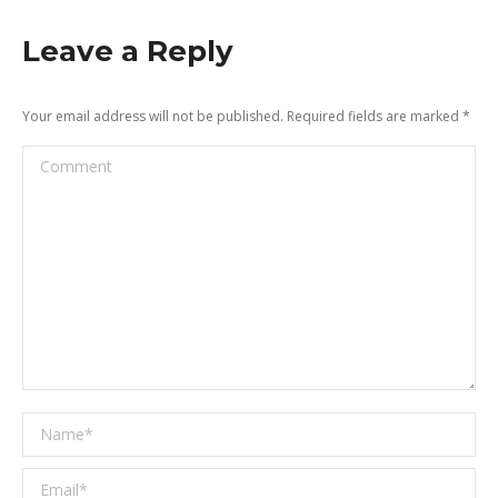
Leave a Reply
Your email address will not be published. Required fields are marked
*
Comment
Name *
Email *