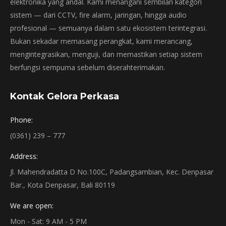
elektronika yang andal. Kami menangani sembilan kategori
sistem — dari CCTV, fire alarm, jaringan, hingga audio
profesional — semuanya dalam satu ekosistem terintegrasi.
Bukan sekadar memasang perangkat, kami merancang,
mengintegrasikan, menguji, dan memastikan setiap sistem
berfungsi sempurna sebelum diserahterimakan.
Kontak Gelora Perkasa
Phone:
(0361) 239 – 777
Address:
Jl. Mahendradatta D No.100C, Padangsambian, Kec. Denpasar
Bar., Kota Denpasar, Bali 80119
We are open:
Mon - Sat: 9 AM - 5 PM