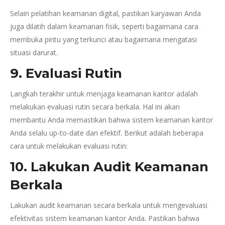
Selain pelatihan keamanan digital, pastikan karyawan Anda
juga dilatih dalam keamanan fisik, seperti bagaimana cara
membuka pintu yang terkunci atau bagaimana mengatasi
situasi darurat.
9. Evaluasi Rutin
Langkah terakhir untuk menjaga keamanan kantor adalah
melakukan evaluasi rutin secara berkala. Hal ini akan
membantu Anda memastikan bahwa sistem keamanan kantor
Anda selalu up-to-date dan efektif. Berikut adalah beberapa
cara untuk melakukan evaluasi rutin:
10. Lakukan Audit Keamanan
Berkala
Lakukan audit keamanan secara berkala untuk mengevaluasi
efektivitas sistem keamanan kantor Anda. Pastikan bahwa