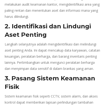
melakukan audit keamanan kantor, mengidentifikasi area yang
paling rentan dan menentukan aset dan informasi mana yang
harus dilindungi.
2. Identifikasi dan Lindungi
Aset Penting
Langkah selanjutnya adalah mengidentifikasi dan melindungi
aset penting Anda. Ini dapat mencakup data karyawan, catatan
keuangan, peralatan berharga, dan barang inventaris penting
lainnya. Pertimbangkan untuk mengunci peralatan berharga
dan menyimpan data sensitif di dalam brankas yang aman.
3. Pasang Sistem Keamanan
Fisik
Sistem keamanan fisik seperti CCTV, sistem alarm, dan akses
kontrol dapat memberikan lapisan perlindungan tambahan