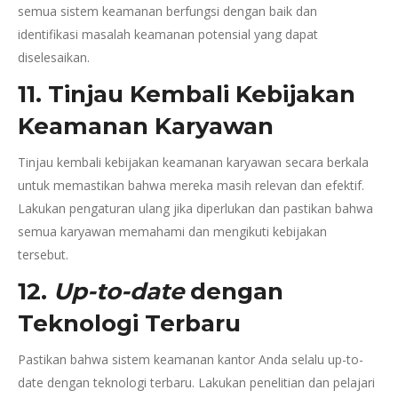
semua sistem keamanan berfungsi dengan baik dan
identifikasi masalah keamanan potensial yang dapat
diselesaikan.
11. Tinjau Kembali Kebijakan
Keamanan Karyawan
Tinjau kembali kebijakan keamanan karyawan secara berkala
untuk memastikan bahwa mereka masih relevan dan efektif.
Lakukan pengaturan ulang jika diperlukan dan pastikan bahwa
semua karyawan memahami dan mengikuti kebijakan
tersebut.
12.
Up-to-date
dengan
Teknologi Terbaru
Pastikan bahwa sistem keamanan kantor Anda selalu up-to-
date dengan teknologi terbaru. Lakukan penelitian dan pelajari