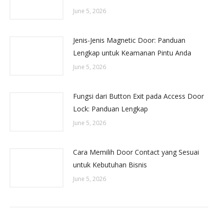
June 5, 2026
Jenis-Jenis Magnetic Door: Panduan
Lengkap untuk Keamanan Pintu Anda
June 5, 2026
Fungsi dari Button Exit pada Access Door
Lock: Panduan Lengkap
June 5, 2026
Cara Memilih Door Contact yang Sesuai
untuk Kebutuhan Bisnis
June 5, 2026