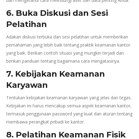
dan mengetahui cara melindungi aset dan data penting Anda.
6. Buka Diskusi dan Sesi
Pelatihan
Adakan diskusi terbuka dan sesi pelatihan untuk memberikan
pemahaman yang lebih baik tentang praktik keamanan kantor
yang baik. Berikan contoh situasi yang mungkin terjadi dan
berikan panduan tentang bagaimana cara mengatasinya.
7. Kebijakan Keamanan
Karyawan
Tentukan kebijakan keamanan karyawan yang jelas dan tegas.
Kebijakan ini harus mencakup semua aspek keamanan kantor,
termasuk penggunaan password yang kuat dan aturan tentang
membawa perangkat pribadi ke kantor.
8. Pelatihan Keamanan Fisik