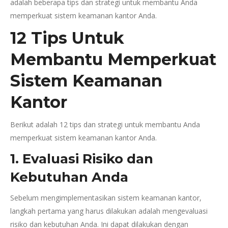
adalah beberapa tips dan strategi untuk membantu Anda
memperkuat sistem keamanan kantor Anda.
12 Tips Untuk
Membantu Memperkuat
Sistem Keamanan
Kantor
Berikut adalah 12 tips dan strategi untuk membantu Anda
memperkuat sistem keamanan kantor Anda.
1. Evaluasi Risiko dan
Kebutuhan Anda
Sebelum mengimplementasikan sistem keamanan kantor,
langkah pertama yang harus dilakukan adalah mengevaluasi
risiko dan kebutuhan Anda. Ini dapat dilakukan dengan