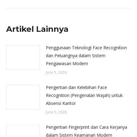
Artikel Lainnya
Penggunaan Teknologi Face Recognition
dan Peluangnya dalam Sistem
Pengawasan Modern
June 5, 2026
Pengertian dan Kelebihan Face
Recognition (Pengenalan Wajah) untuk
Absensi Kantor
June 5, 2026
Pengertian Fingerprint dan Cara Kerjanya
dalam Sistem Keamanan Modern