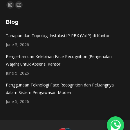
Find us on:
Instagram
Mail
page
page
Blog
opens
opens
in
in
Tahapan dan Topologi Instalasi IP PBX (VoIP) di Kantor
new
new
June 5, 2026
window
window
Pengertian dan Kelebihan Face Recognition (Pengenalan
Wajah) untuk Absensi Kantor
June 5, 2026
Penggunaan Teknologi Face Recognition dan Peluangnya
dalam Sistem Pengawasan Modern
June 5, 2026