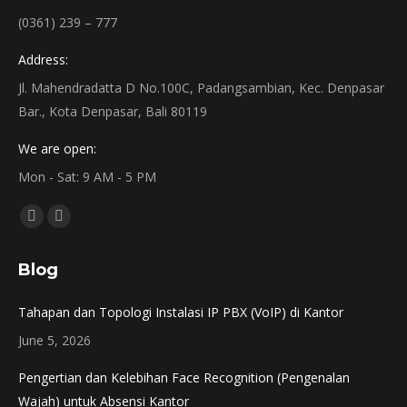
(0361) 239 – 777
Address:
Jl. Mahendradatta D No.100C, Padangsambian, Kec. Denpasar
Bar., Kota Denpasar, Bali 80119
We are open:
Mon - Sat: 9 AM - 5 PM
Find us on:
Instagram
Mail
page
page
Blog
opens
opens
in
in
Tahapan dan Topologi Instalasi IP PBX (VoIP) di Kantor
new
new
June 5, 2026
window
window
Pengertian dan Kelebihan Face Recognition (Pengenalan
Wajah) untuk Absensi Kantor