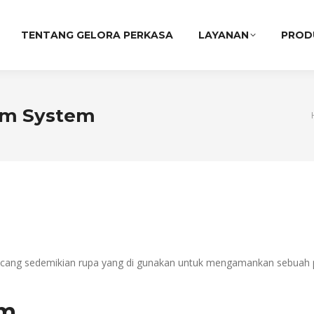
TENTANG GELORA PERKASA
LAYANAN
PROD
rm System
cang sedemikian rupa yang di gunakan untuk mengamankan sebuah 
em