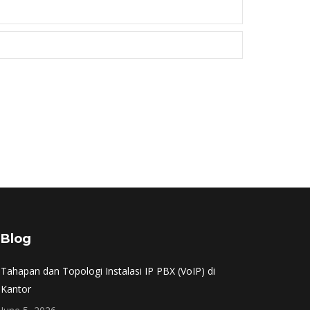
Blog
Tahapan dan Topologi Instalasi IP PBX (VoIP) di
Kantor