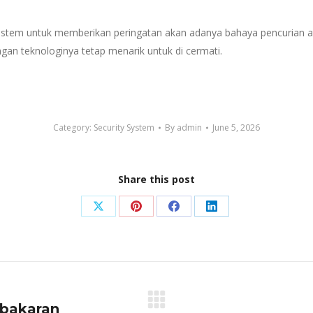
u sistem untuk memberikan peringatan akan adanya bahaya pencurian 
n teknologinya tetap menarik untuk di cermati.
Category:
Security System
By
admin
June 5, 2026
Share this post
Share
Share
Share
Share
on
on
on
on
X
Pinterest
Facebook
LinkedIn
bakaran
Next