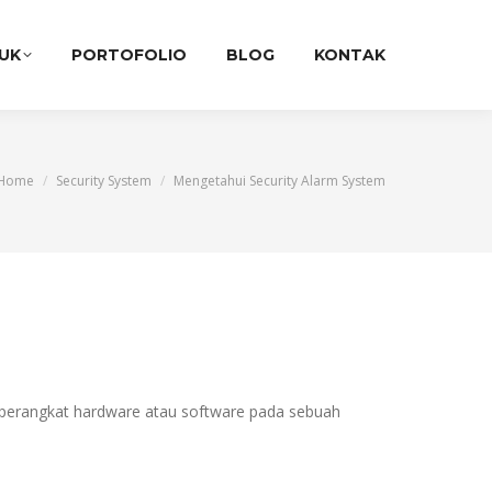
UK
PORTOFOLIO
BLOG
KONTAK
You are here:
Home
Security System
Mengetahui Security Alarm System
perangkat hardware atau software pada sebuah