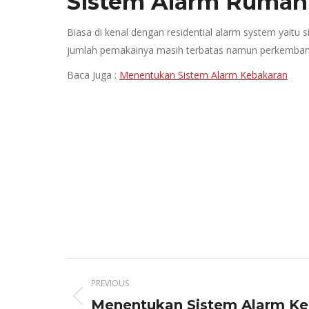
Sistem Alarm Rumah
Biasa di kenal dengan residential alarm system yait
jumlah pemakainya masih terbatas namun perkembanga
Baca Juga :
Menentukan Sistem Alarm Kebakaran
Post
PREVIOUS
navigation
Previous
Menentukan Sistem Alarm Ke