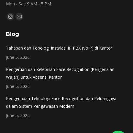
Mon - Sat: 9 AM - 5 PM
Find us on:
Instagram
Mail
page
page
Blog
opens
opens
in
in
Tahapan dan Topologi Instalasi IP PBX (VoIP) di Kantor
new
new
June 5, 2026
window
window
Pengertian dan Kelebihan Face Recognition (Pengenalan
Wajah) untuk Absensi Kantor
June 5, 2026
Penggunaan Teknologi Face Recognition dan Peluangnya
dalam Sistem Pengawasan Modern
June 5, 2026