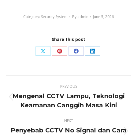
Category:
Security System
By
admin
June 5, 2026
Share this post
Share
Share
Share
Share
on
on
on
on
X
Pinterest
Facebook
LinkedIn
Post
PREVIOUS
navigation
Mengenal CCTV Lampu, Teknologi
Previous
Keamanan Canggih Masa Kini
post:
NEXT
Penyebab CCTV No Signal dan Cara
Next