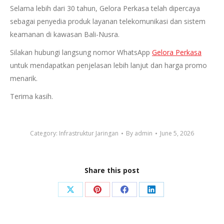
Selama lebih dari 30 tahun, Gelora Perkasa telah dipercaya
sebagai penyedia produk layanan telekomunikasi dan sistem
keamanan di kawasan Bali-Nusra.
Silakan hubungi langsung nomor WhatsApp
Gelora Perkasa
untuk mendapatkan penjelasan lebih lanjut dan harga promo
menarik.
Terima kasih.
Category:
Infrastruktur Jaringan
By
admin
June 5, 2026
Share this post
Share
Share
Share
Share
on
on
on
on