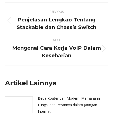
X
Pinterest
Facebook
LinkedIn
Post
PREVIOUS
navigation
Penjelasan Lengkap Tentang
Previous
Stackable dan Chassis Switch
post:
NEXT
Mengenal Cara Kerja VoIP Dalam
Next
Keseharian
post:
Artikel Lainnya
Beda Router dan Modem: Memahami
Fungsi dan Perannya dalam Jaringan
Internet