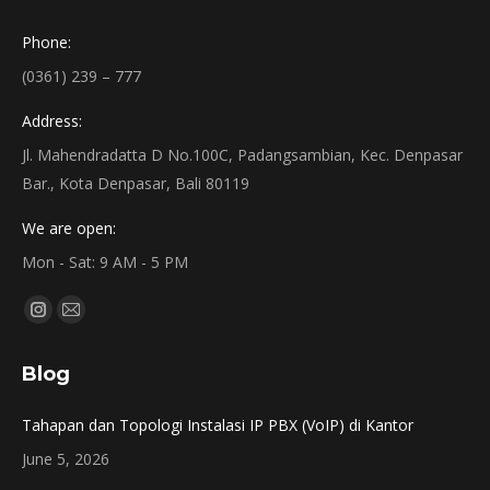
Phone:
(0361) 239 – 777
Address:
Jl. Mahendradatta D No.100C, Padangsambian, Kec. Denpasar
Bar., Kota Denpasar, Bali 80119
We are open:
Mon - Sat: 9 AM - 5 PM
Find us on:
Instagram
Mail
page
page
Blog
opens
opens
in
in
Tahapan dan Topologi Instalasi IP PBX (VoIP) di Kantor
new
new
June 5, 2026
window
window