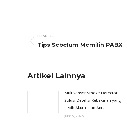
Post
PREVIOUS
navigation
Previous
Tips Sebelum Memilih PABX
post:
Artikel Lainnya
Multisensor Smoke Detector:
Solusi Deteksi Kebakaran yang
Lebih Akurat dan Andal
June 5, 2026