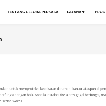
TENTANG GELORA PERKASA
LAYANAN
PROD
m
lakukan untuk memproteksi kebakaran di rumah, kantor ataupun di per
rfungsi dengan baik. Apabila instalasi fire alarm gagal berfungsi, mak
m setiap waktu.