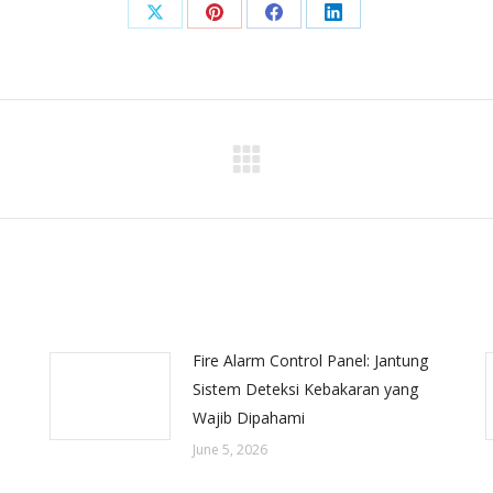
Share
Share
Share
Share
on
on
on
on
X
Pinterest
Facebook
LinkedIn
Next
post:
Fire Alarm Control Panel: Jantung
Sistem Deteksi Kebakaran yang
Wajib Dipahami
June 5, 2026