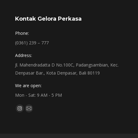
Kontak Gelora Perkasa
Phone:
(0361) 239 – 777
Address:
Jl. Mahendradatta D No.100C, Padangsambian, Kec.
Denpasar Bar., Kota Denpasar, Bali 80119
We are open:
Mon - Sat: 9 AM - 5 PM
Find us on:
Instagram
Mail
page
page
opens
opens
in
in