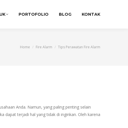
UK
PORTOFOLIO
BLOG
KONTAK
You are here:
Home
Fire Alarm
Tips Perawatan Fire Alarm
usahaan Anda. Namun, yang paling penting selain
a dapat terjadi hal yang tidak di inginkan. Oleh karena