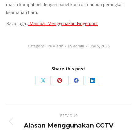
masih kompatibel dengan panel kontrol maupun perangkat
keamanan baru.
Baca Juga :
Manfaat Menggunakan Fingerprint
Category:
Fire Alarm
By
admin
June 5, 2026
Share this post
Share
Share
Share
Share
on
on
on
on
X
Pinterest
Facebook
LinkedIn
Post
PREVIOUS
navigation
Alasan Menggunakan CCTV
Previous
post: