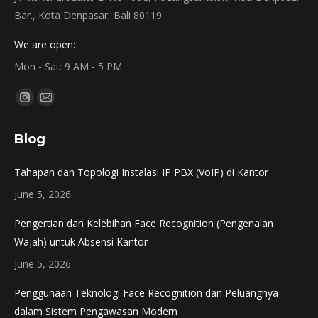
Bar., Kota Denpasar, Bali 80119
We are open:
Mon - Sat: 9 AM - 5 PM
Find us on:
Instagram
Mail
page
page
Blog
opens
opens
in
in
Tahapan dan Topologi Instalasi IP PBX (VoIP) di Kantor
new
new
June 5, 2026
window
window
Pengertian dan Kelebihan Face Recognition (Pengenalan
Wajah) untuk Absensi Kantor
June 5, 2026
Penggunaan Teknologi Face Recognition dan Peluangnya
dalam Sistem Pengawasan Modern