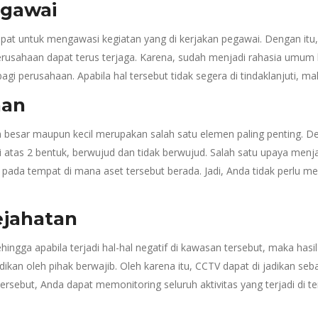
egawai
i dapat untuk mengawasi kegiatan yang di kerjakan pegawai. Dengan it
perusahaan dapat terus terjaga. Karena, sudah menjadi rahasia umum
erusahaan. Apabila hal tersebut tidak segera di tindaklanjuti, mak
aan
an besar maupun kecil merupakan salah satu elemen paling penting. D
ri atas 2 bentuk, berwujud dan tidak berwujud. Salah satu upaya menj
ada tempat di mana aset tersebut berada. Jadi, Anda tidak perlu m
ejahatan
gga apabila terjadi hal-hal negatif di kawasan tersebut, maka hasil 
an oleh pihak berwajib. Oleh karena itu, CCTV dapat di jadikan seb
ebut, Anda dapat memonitoring seluruh aktivitas yang terjadi di t