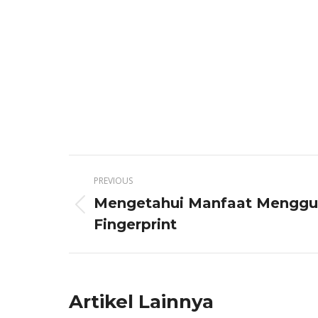
Post
PREVIOUS
navigation
Mengetahui Manfaat Mengg
Previous
Fingerprint
post:
Artikel Lainnya