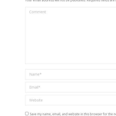
Your email address will not be published. Required fields ar
Comment
Name *
Email *
Website
Save my name, email, and website in this browser for the n