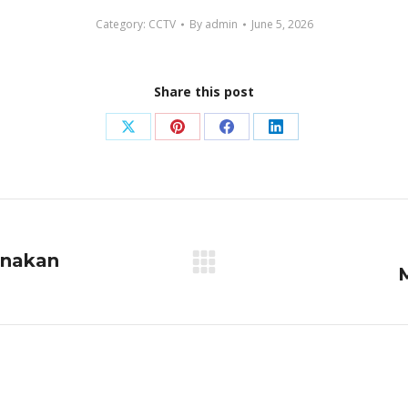
Category:
CCTV
By
admin
June 5, 2026
Share this post
Share
Share
Share
Share
on
on
on
on
X
Pinterest
Facebook
LinkedIn
unakan
Next
post: