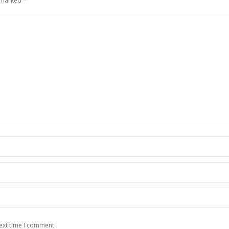
e marked
*
ext time I comment.