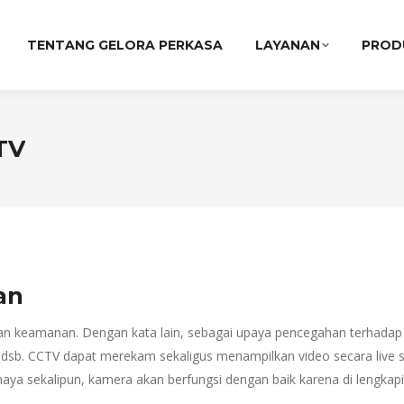
TENTANG GELORA PERKASA
LAYANAN
PROD
TV
an
n keamanan. Dengan kata lain, sebagai upaya pencegahan terhadap a
toran, dsb. CCTV dapat merekam sekaligus menampilkan video secara li
aya sekalipun, kamera akan berfungsi dengan baik karena di lengkapi 