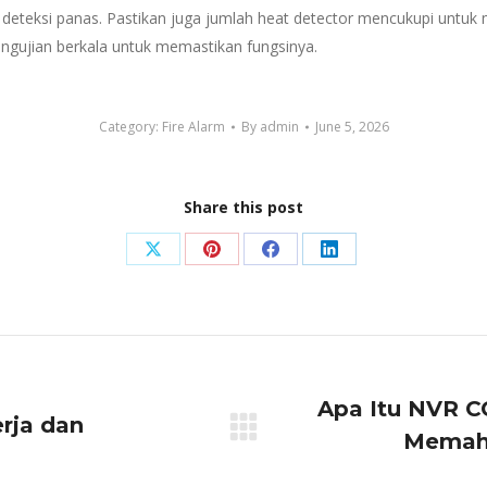
eteksi panas. Pastikan juga jumlah heat detector mencukupi untuk 
gujian berkala untuk memastikan fungsinya.
Category:
Fire Alarm
By
admin
June 5, 2026
Share this post
Share
Share
Share
Share
on
on
on
on
X
Pinterest
Facebook
LinkedIn
Apa Itu NVR 
erja dan
Next
Memaha
post: