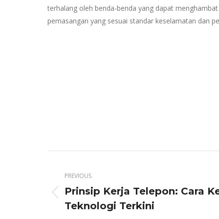
terhalang oleh benda-benda yang dapat menghambat d
pemasangan yang sesuai standar keselamatan dan pen
Post
navigation
PREVIOUS
Prinsip Kerja Telepon: Cara K
Previous
Teknologi Terkini
post: