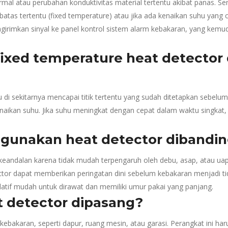
ermal atau perubahan konduktivitas material tertentu akibat panas. 
atas tertentu (fixed temperature) atau jika ada kenaikan suhu yang c
ngirimkan sinyal ke panel kontrol sistem alarm kebakaran, yang ke
ixed temperature heat detector d
 di sekitarnya mencapai titik tertentu yang sudah ditetapkan sebelumn
aikan suhu. Jika suhu meningkat dengan cepat dalam waktu singkat, d
gunakan heat detector dibandi
 keandalan karena tidak mudah terpengaruh oleh debu, asap, atau ua
etector dapat memberikan peringatan dini sebelum kebakaran menjadi 
latif mudah untuk dirawat dan memiliki umur pakai yang panjang.
t detector dipasang?
bakaran, seperti dapur, ruang mesin, atau garasi. Perangkat ini harus