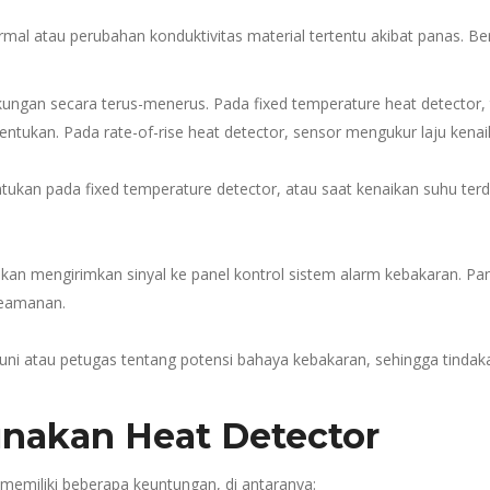
rmal atau perubahan konduktivitas material tertentu akibat panas. Ber
kungan secara terus-menerus. Pada fixed temperature heat detector
ntukan. Pada rate-of-rise heat detector, sensor mengukur laju kenai
tukan pada fixed temperature detector, atau saat kenaikan suhu terd
akan mengirimkan sinyal ke panel kontrol sistem alarm kebakaran. Pa
keamanan.
ni atau petugas tentang potensi bahaya kebakaran, sehingga tinda
akan Heat Detector
emiliki beberapa keuntungan, di antaranya: