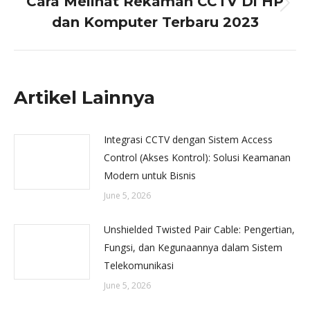
Cara Melihat Rekaman CCTV Di HP
Next
dan Komputer Terbaru 2023
post:
Artikel Lainnya
Integrasi CCTV dengan Sistem Access
Control (Akses Kontrol): Solusi Keamanan
Modern untuk Bisnis
June 5, 2026
Unshielded Twisted Pair Cable: Pengertian,
Fungsi, dan Kegunaannya dalam Sistem
Telekomunikasi
June 5, 2026