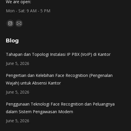
We are open:
Mon - Sat: 9 AM - 5 PM
Find us on:
Instagram
Mail
page
page
Blog
opens
opens
in
in
Tahapan dan Topologi Instalasi IP PBX (VoIP) di Kantor
new
new
June 5, 2026
window
window
Pengertian dan Kelebihan Face Recognition (Pengenalan
Wajah) untuk Absensi Kantor
June 5, 2026
Penggunaan Teknologi Face Recognition dan Peluangnya
dalam Sistem Pengawasan Modern
June 5, 2026