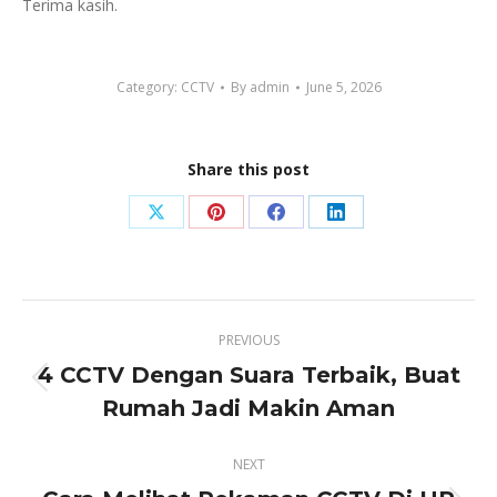
Terima kasih.
Category:
CCTV
By
admin
June 5, 2026
Share this post
Share
Share
Share
Share
on
on
on
on
X
Pinterest
Facebook
LinkedIn
Post
PREVIOUS
navigation
4 CCTV Dengan Suara Terbaik, Buat
Previous
Rumah Jadi Makin Aman
post:
NEXT