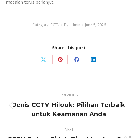
masalah terus berlanjut.
Category:
CCTV
By
admin
June 5, 2026
Share this post
Share
Share
Share
Share
on
on
on
on
X
Pinterest
Facebook
LinkedIn
Post
PREVIOUS
navigation
Jenis CCTV Hilook: Pilihan Terbaik
Previous
untuk Keamanan Anda
post:
NEXT