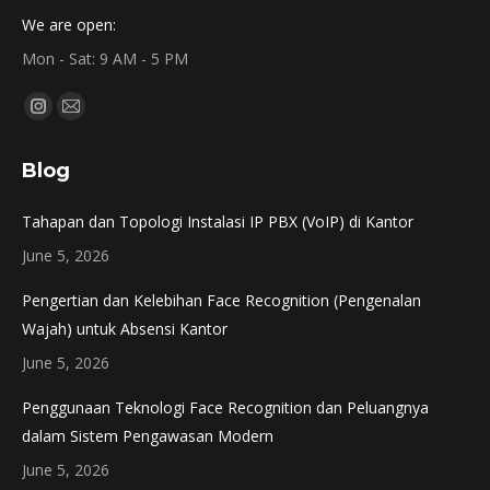
We are open:
Mon - Sat: 9 AM - 5 PM
Find us on:
Instagram
Mail
page
page
Blog
opens
opens
in
in
Tahapan dan Topologi Instalasi IP PBX (VoIP) di Kantor
new
new
June 5, 2026
window
window
Pengertian dan Kelebihan Face Recognition (Pengenalan
Wajah) untuk Absensi Kantor
June 5, 2026
Penggunaan Teknologi Face Recognition dan Peluangnya
dalam Sistem Pengawasan Modern
June 5, 2026