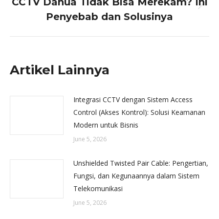
CCTV Dahua Tidak Bisa Merekam? Ini
Next
Penyebab dan Solusinya
post:
Artikel Lainnya
Integrasi CCTV dengan Sistem Access
Control (Akses Kontrol): Solusi Keamanan
Modern untuk Bisnis
June 5, 2026
Unshielded Twisted Pair Cable: Pengertian,
Fungsi, dan Kegunaannya dalam Sistem
Telekomunikasi
June 5, 2026