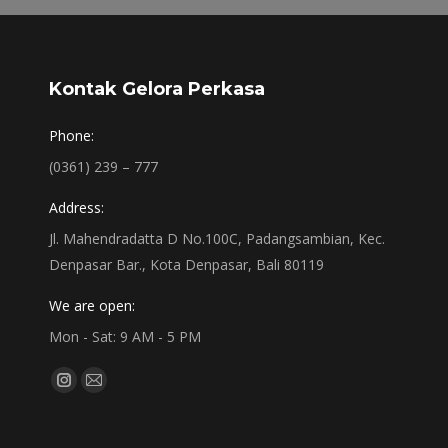
Kontak Gelora Perkasa
Phone:
(0361) 239 – 777
Address:
Jl. Mahendradatta D No.100C, Padangsambian, Kec.
Denpasar Bar., Kota Denpasar, Bali 80119
We are open:
Mon - Sat: 9 AM - 5 PM
Find us on:
Instagram
Mail
page
page
opens
opens