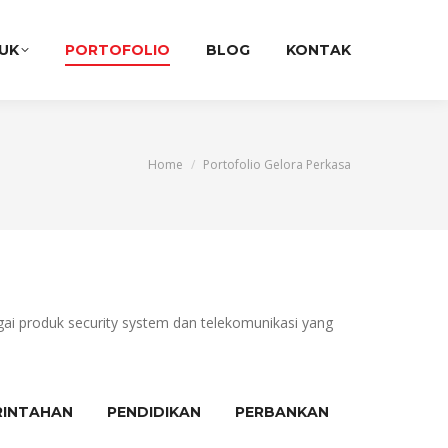
UK
PORTOFOLIO
BLOG
KONTAK
You are here:
Home
Portofolio Gelora Perkasa
gai produk security system dan telekomunikasi yang
RINTAHAN
PENDIDIKAN
PERBANKAN