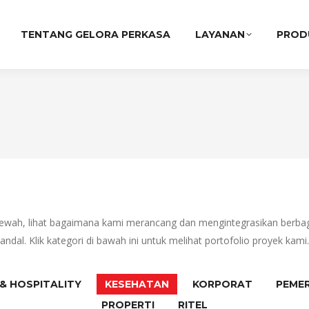
TENTANG GELORA PERKASA
LAYANAN
PROD
t mewah, lihat bagaimana kami merancang dan mengintegrasikan berba
andal. Klik kategori di bawah ini untuk melihat portofolio proyek kami.
& HOSPITALITY
KESEHATAN
KORPORAT
PEME
PROPERTI
RITEL