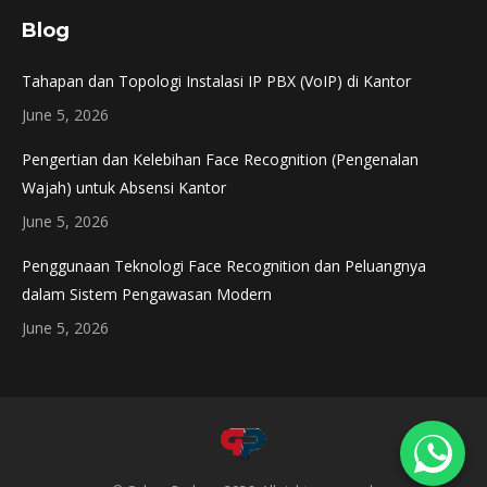
page
page
Blog
opens
opens
in
in
Tahapan dan Topologi Instalasi IP PBX (VoIP) di Kantor
new
new
June 5, 2026
window
window
Pengertian dan Kelebihan Face Recognition (Pengenalan
Wajah) untuk Absensi Kantor
June 5, 2026
Penggunaan Teknologi Face Recognition dan Peluangnya
dalam Sistem Pengawasan Modern
June 5, 2026