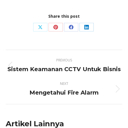
Share this post
Share
Share
Share
Share
on
on
on
on
X
Pinterest
Facebook
LinkedIn
Post
PREVIOUS
navigation
Sistem Keamanan CCTV Untuk Bisnis
Previous
post:
NEXT
Mengetahui Fire Alarm
Next
post:
Artikel Lainnya