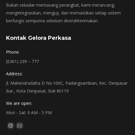
Bukan sekadar memasang perangkat, kami merancang,
mengintegrasikan, menguji, dan memastikan setiap sistem
berfungsi sempurna sebelum diserahterimakan.
Kontak Gelora Perkasa
Phone:
(0361) 239 – 777
Address:
Jl. Mahendradatta D No.100C, Padangsambian, Kec. Denpasar
Bar., Kota Denpasar, Bali 80119
We are open:
Mon - Sat: 9 AM - 5 PM
Find us on:
Instagram
Mail