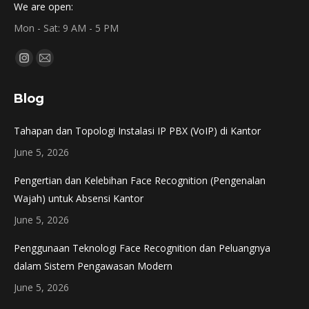
We are open:
Mon - Sat: 9 AM - 5 PM
Find us on:
Instagram
Mail
page
page
Blog
opens
opens
in
in
Tahapan dan Topologi Instalasi IP PBX (VoIP) di Kantor
new
new
June 5, 2026
window
window
Pengertian dan Kelebihan Face Recognition (Pengenalan
Wajah) untuk Absensi Kantor
June 5, 2026
Penggunaan Teknologi Face Recognition dan Peluangnya
dalam Sistem Pengawasan Modern
June 5, 2026