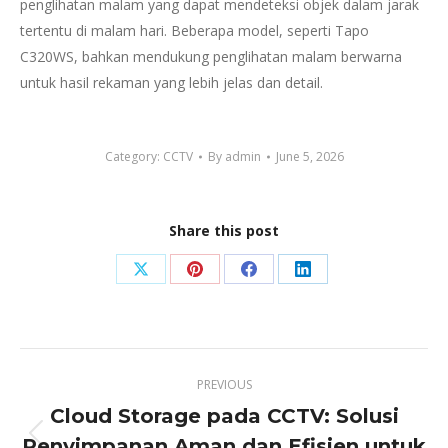
penglihatan malam yang dapat mendeteksi objek dalam jarak
tertentu di malam hari. Beberapa model, seperti Tapo
C320WS, bahkan mendukung penglihatan malam berwarna
untuk hasil rekaman yang lebih jelas dan detail.
Category:
CCTV
By
admin
June 5, 2026
Share this post
Share
Share
Share
Share
on
on
on
on
X
Pinterest
Facebook
LinkedIn
Post
PREVIOUS
navigation
Cloud Storage pada CCTV: Solusi
Penyimpanan Aman dan Efisien untuk
Previous