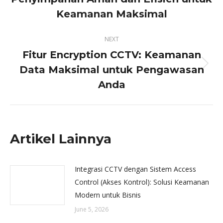
post:
Keamanan Maksimal
NEXT
Fitur Encryption CCTV: Keamanan
Data Maksimal untuk Pengawasan
Next
post:
Anda
Artikel Lainnya
Integrasi CCTV dengan Sistem Access
Control (Akses Kontrol): Solusi Keamanan
Modern untuk Bisnis
June 5, 2026