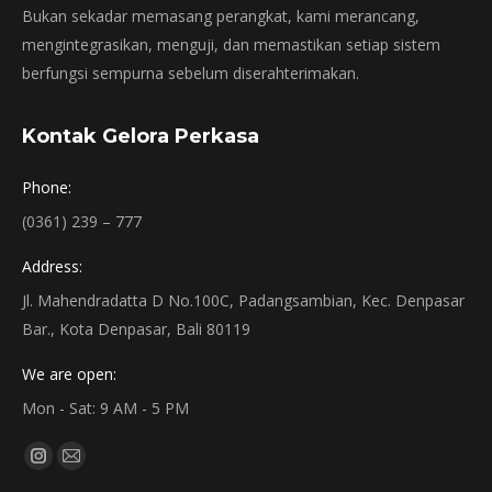
Bukan sekadar memasang perangkat, kami merancang,
mengintegrasikan, menguji, dan memastikan setiap sistem
berfungsi sempurna sebelum diserahterimakan.
Kontak Gelora Perkasa
Phone:
(0361) 239 – 777
Address:
Jl. Mahendradatta D No.100C, Padangsambian, Kec. Denpasar
Bar., Kota Denpasar, Bali 80119
We are open:
Mon - Sat: 9 AM - 5 PM
Find us on:
Instagram
Mail