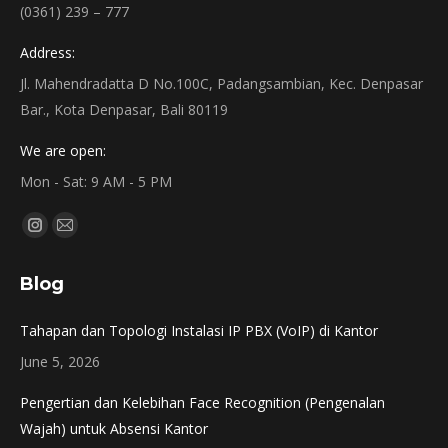
(0361) 239 – 777
Address:
Jl. Mahendradatta D No.100C, Padangsambian, Kec. Denpasar
Bar., Kota Denpasar, Bali 80119
We are open:
Mon - Sat: 9 AM - 5 PM
Find us on:
Instagram
Mail
page
page
Blog
opens
opens
in
in
Tahapan dan Topologi Instalasi IP PBX (VoIP) di Kantor
new
new
June 5, 2026
window
window
Pengertian dan Kelebihan Face Recognition (Pengenalan
Wajah) untuk Absensi Kantor