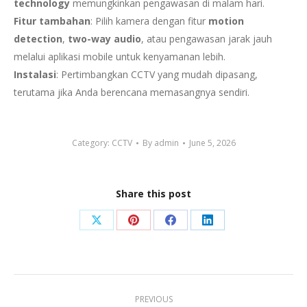
technology
memungkinkan pengawasan di malam hari.
Fitur tambahan
: Pilih kamera dengan fitur
motion
detection
,
two-way audio
, atau pengawasan jarak jauh
melalui aplikasi mobile untuk kenyamanan lebih.
Instalasi
: Pertimbangkan CCTV yang mudah dipasang,
terutama jika Anda berencana memasangnya sendiri.
Category:
CCTV
By
admin
June 5, 2026
Share this post
Share
Share
Share
Share
on
on
on
on
X
Pinterest
Facebook
LinkedIn
Post
PREVIOUS