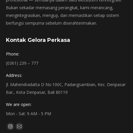
Bukan sekadar memasang perangkat, kami merancang,
mengintegrasikan, menguji, dan memastikan setiap sistem
berfungsi sempurna sebelum diserahterimakan.
Kontak Gelora Perkasa
Phone:
(0361) 239 – 777
Address:
Jl. Mahendradatta D No.100C, Padangsambian, Kec. Denpasar
Bar., Kota Denpasar, Bali 80119
We are open:
Mon - Sat: 9 AM - 5 PM
Find us on:
Instagram
Mail