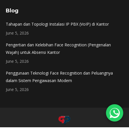
page
page
Blog
opens
opens
in
in
Tahapan dan Topologi Instalasi IP PBX (VoIP) di Kantor
new
new
June 5, 2026
window
window
Pengertian dan Kelebihan Face Recognition (Pengenalan
Wajah) untuk Absensi Kantor
June 5, 2026
Penggunaan Teknologi Face Recognition dan Peluangnya
dalam Sistem Pengawasan Modern
June 5, 2026