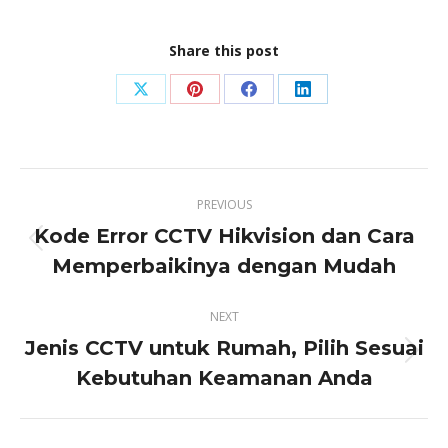
Share this post
Share
Share
Share
Share
on
on
on
on
X
Pinterest
Facebook
LinkedIn
Post
PREVIOUS
navigation
Kode Error CCTV Hikvision dan Cara
Previous
Memperbaikinya dengan Mudah
post:
NEXT
Jenis CCTV untuk Rumah, Pilih Sesuai
Next
Kebutuhan Keamanan Anda
post: