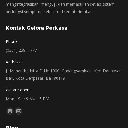
mengintegrasikan, menguji, dan memastikan setiap sistem
berfungsi sempurna sebelum diserahterimakan.
Kontak Gelora Perkasa
Phone:
(0361) 239 – 777
Address:
Jl. Mahendradatta D No.100C, Padangsambian, Kec. Denpasar
Bar., Kota Denpasar, Bali 80119
We are open:
Mon - Sat: 9 AM - 5 PM
Find us on:
Instagram
Mail
page
page