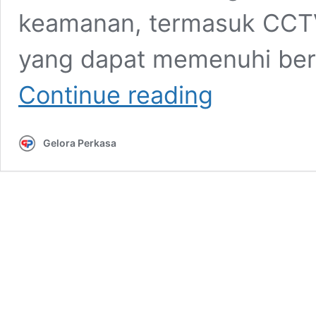
keamanan, termasuk CCTV 
yang dapat memenuhi berb
Jenis
Continue reading
CCTV
Bosch:
Pilihan
Gelora Perkasa
Terbaik
untuk
Keamanan
Optimal